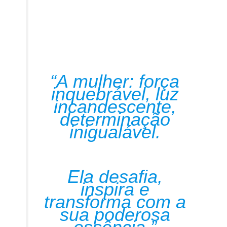
“A mulher: força
inquebrável, luz
incandescente,
determinação
inigualável.
Ela desafia,
inspira e
transforma com a
sua poderosa