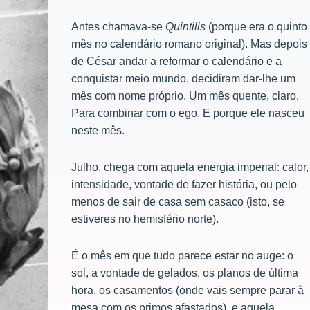
Antes chamava-se
Quintilis
(porque era o quinto
mês no calendário romano original). Mas depois
de César andar a reformar o calendário e a
conquistar meio mundo, decidiram dar-lhe um
mês com nome próprio. Um mês quente, claro.
Para combinar com o ego. E porque ele nasceu
neste mês.
Julho, chega com aquela energia imperial: calor,
intensidade, vontade de fazer história, ou pelo
menos de sair de casa sem casaco (isto, se
estiveres no hemisfério norte).
É o mês em que tudo parece estar no auge: o
sol, a vontade de gelados, os planos de última
hora, os casamentos (onde vais sempre parar à
mesa com os primos afastados), e aquela