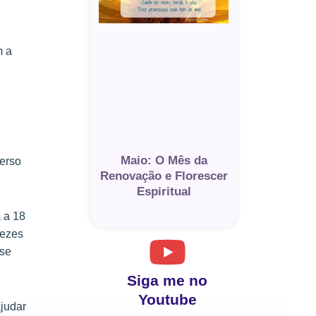
m a
Maio: O Mês da
verso
Renovação e Florescer
Espiritual
 a 18
vezes
 se
Siga me no
Youtube
ajudar