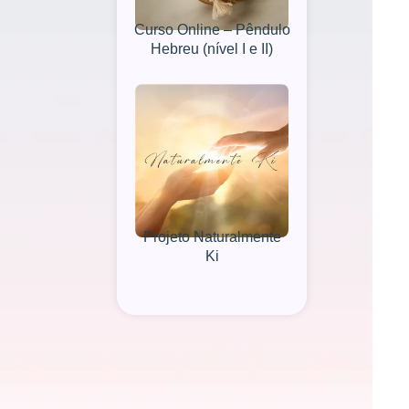
Curso Online – Pêndulo
Hebreu (nível I e II)
Projeto Naturalmente
Ki