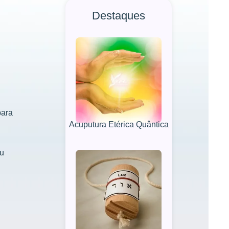
Destaques
para
Acuputura Etérica Quântica
ou