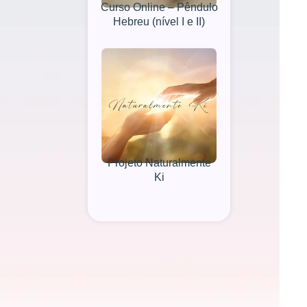
Curso Online – Pêndulo
Hebreu (nível I e II)
Projeto Naturalmente
Ki