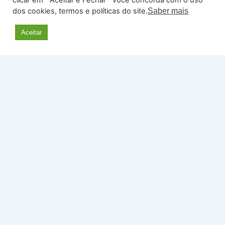
clicar em ¨Aceitar e Fechar¨ você concorda com o uso
dos cookies, termos e políticas do site.
Saber mais
Aceitar
Curso Online – Pêndulo Hebreu (nível I e II)
Projeto Naturalmente Ki