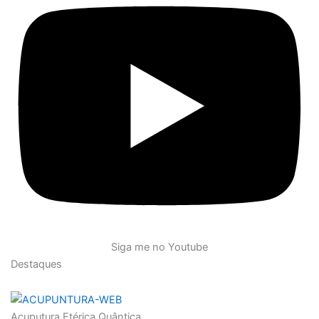
Siga me no Youtube
Destaques
Acuputura Etérica Quântica