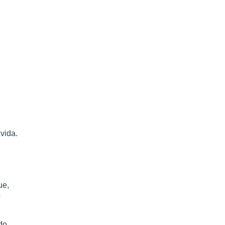
vida.
ue,
?
do