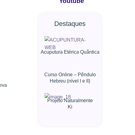
Youtube
Destaques
Acuputura Etérica Quântica
Curso Online – Pêndulo
Hebreu (nível I e II)
leva
Projeto Naturalmente
Ki