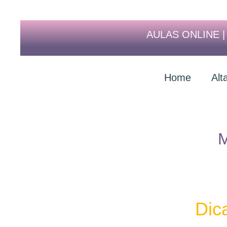
AULAS ONLINE 
Home
Alt
M
Dica