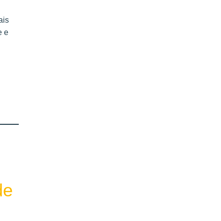
ais
e e
de