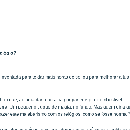
elógio?
inventada para te dar mais horas de sol ou para melhorar a tua 
ou que, ao adiantar a hora, ia poupar energia, combustível,
uerra. Um pequeno truque de magia, no fundo. Mas quem diria q
fazer este malabarismo com os relógios, como se fosse normal
a em alguns países mais por interesses económicos e políticos 