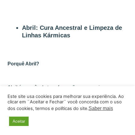
Abril: Cura Ancestral e Limpeza de
Linhas Kármicas
Porquê Abril?
Abril é um mês de transformação, com a primavera em
pleno crescimento. É um período ideal para limpar
Este site usa cookies para melhorar sua experiência. Ao
clicar em ¨Aceitar e Fechar¨ você concorda com o uso
padrões kármicos e energias ancestrais, abrindo
dos cookies, termos e políticas do site.
Saber mais
espaço para novos começos, livre de fardos do
passado. Continuamos a celebrar a natureza e
Aceitar
fortalecemos a nossa conexão com a Terra, buscando a
cura através dos elementos.